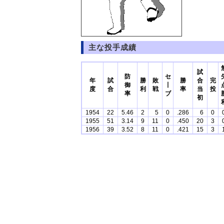
主な投手成績
試
防
セ
年
試
勝
敗
勝
合
完
御
丨
度
合
利
戦
率
当
投
率
ブ
初
1954
22
5.46
2
5
0
.286
6
0
1955
51
3.14
9
11
0
.450
20
3
1956
39
3.52
8
11
0
.421
15
3