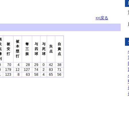
<<戻る
無
被
失
被
奪
与
与
自
本
失
点
安
三
四
死
責
塁
点
勝
打
振
球
球
点
打
利
0
70
4
28
29
0
42
38
0
179
12
127
74
2
83
71
1
123
8
63
58
4
65
56