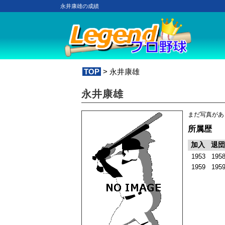
永井康雄の成績
TOP
> 永井康雄
永井康雄
まだ写真があ
所属歴
加入
退団
1953
195
1959
195