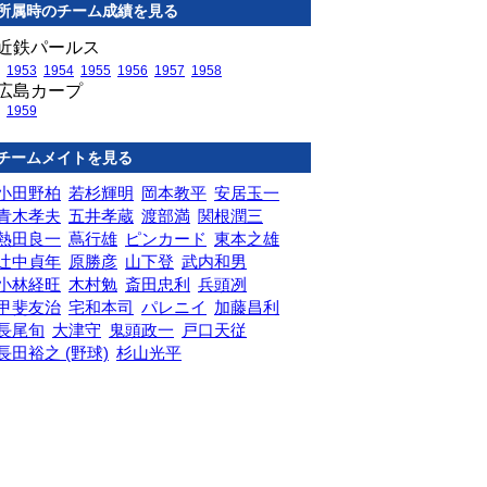
所属時のチーム成績を見る
近鉄パールス
1953
1954
1955
1956
1957
1958
広島カープ
1959
チームメイトを見る
小田野柏
若杉輝明
岡本教平
安居玉一
青木孝夫
五井孝蔵
渡部満
関根潤三
熱田良一
蔦行雄
ピンカード
東本之雄
辻中貞年
原勝彦
山下登
武内和男
小林経旺
木村勉
斎田忠利
兵頭冽
甲斐友治
宅和本司
パレニイ
加藤昌利
長尾旬
大津守
鬼頭政一
戸口天従
長田裕之 (野球)
杉山光平