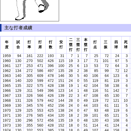
主な打者成績
二
三
本
年
試
打
打
打
安
打
三
四
死
塁
塁
塁
度
合
率
席
数
打
点
振
球
球
打
打
打
1959
94
.161
222
193
31
7
1
7
25
72
24
3
1960
130
.270
502
426
115
19
3
17
71
101
67
5
1961
127
.253
471
396
100
25
6
13
53
72
64
3
1962
134
.272
586
497
135
28
2
38
85
99
72
12
1963
140
.305
609
478
146
30
5
40
106
64
123
6
1964
140
.320
599
472
151
24
0
55
119
81
119
3
1965
135
.322
575
428
138
19
1
42
104
58
138
6
1966
129
.311
549
396
123
14
1
48
116
51
142
7
1967
133
.326
566
426
139
22
3
47
108
65
130
7
1968
131
.326
579
442
144
28
0
49
119
72
121
10
1969
130
.345
576
452
156
24
0
44
103
61
111
5
1970
129
.325
553
425
138
24
0
47
93
48
119
6
1971
130
.276
565
434
120
18
2
39
101
65
121
5
1972
130
.296
572
456
135
19
0
48
120
43
108
6
1973
130
.355
560
428
152
18
0
51
114
41
124
4
1974
130
.332
553
385
128
18
0
49
107
44
158
8