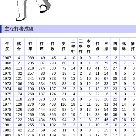
主な打者成績
二
三
本
年
試
打
打
打
安
打
三
四
死
犠
塁
塁
塁
度
合
率
席
数
打
点
振
球
球
打
打
打
打
1967
41
.089
49
45
4
0
0
0
2
9
2
1
0
1968
121
.205
337
293
60
10
0
11
30
79
29
7
7
1969
113
.218
374
330
72
14
0
13
41
55
27
8
8
1970
32
.257
83
70
18
1
2
3
11
14
8
5
0
1972
121
.241
376
323
78
13
1
10
39
67
38
13
0
1973
106
.293
334
283
83
9
0
12
46
33
37
9
3
1974
60
.190
169
137
26
2
0
1
13
22
23
3
3
1975
74
.250
137
124
31
4
1
6
22
6
5
3
3
1976
118
.270
373
330
89
18
0
5
33
26
22
9
6
1977
129
.270
466
408
110
19
1
11
36
31
34
14
9
1978
126
.250
444
392
98
17
0
12
37
54
32
11
6
1979
124
.259
408
355
92
19
1
14
38
46
39
9
5
1980
122
.263
434
358
94
3
1
8
32
46
47
16
12
1981
48
.255
118
102
26
2
0
1
10
15
10
2
2
1982
42
.212
59
52
11
0
0
0
3
15
6
0
1
1983
67
.216
163
139
30
1
0
6
17
25
17
4
2