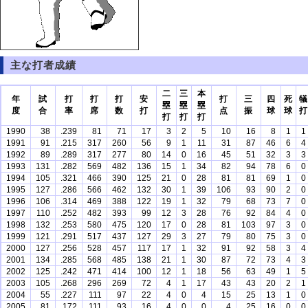
主な打者成績
二
三
本
年
試
打
打
打
安
打
三
四
死
犠
塁
塁
塁
度
合
率
席
数
打
点
振
球
球
打
打
打
打
1990
38
.239
81
71
17
3
2
5
10
16
8
1
1
1991
91
.215
317
260
56
9
1
11
31
87
46
6
4
1992
89
.289
317
277
80
14
0
16
45
51
32
3
3
1993
131
.282
569
482
136
15
1
34
82
94
78
6
0
1994
105
.321
466
390
125
21
0
28
81
81
69
1
0
1995
127
.286
566
462
132
30
1
39
106
93
90
2
0
1996
106
.314
469
388
122
19
1
32
79
68
73
7
0
1997
110
.252
482
393
99
12
3
28
76
92
84
4
0
1998
132
.253
580
475
120
17
0
28
81
103
97
3
0
1999
121
.291
517
437
127
29
3
27
79
80
75
3
0
2000
127
.256
528
457
117
17
1
32
91
92
58
3
4
2001
134
.285
568
485
138
21
1
30
87
72
73
4
3
2002
125
.242
471
414
100
12
1
18
56
63
49
1
5
2003
105
.268
296
269
72
4
1
17
43
43
20
2
1
2004
55
.227
111
97
22
4
0
4
15
25
13
1
0
2005
81
.172
111
93
16
4
0
0
4
25
16
0
0