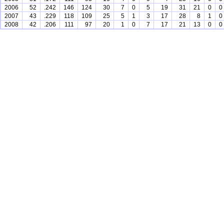
2006
52
.242
146
124
30
7
0
5
19
31
21
0
0
2007
43
.229
118
109
25
5
1
3
17
28
8
1
0
2008
42
.206
111
97
20
1
0
7
17
21
13
0
0