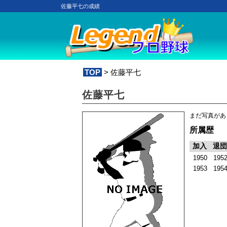
佐藤平七の成績
TOP
> 佐藤平七
佐藤平七
まだ写真があ
所属歴
加入
退団
1950
195
1953
195