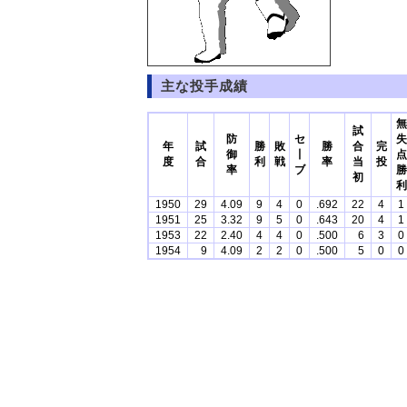
主な投手成績
無
試
防
セ
失
年
試
勝
敗
勝
合
完
御
丨
点
度
合
利
戦
率
当
投
率
ブ
勝
初
利
1950
29
4.09
9
4
0
.692
22
4
1
1951
25
3.32
9
5
0
.643
20
4
1
1953
22
2.40
4
4
0
.500
6
3
0
1954
9
4.09
2
2
0
.500
5
0
0