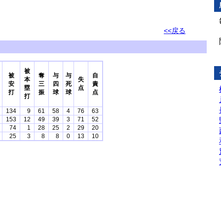
<<戻る
被
被
奪
与
与
自
本
失
安
三
四
死
責
塁
点
打
振
球
球
点
打
134
9
61
58
4
76
63
153
12
49
39
3
71
52
74
1
28
25
2
29
20
25
3
8
8
0
13
10