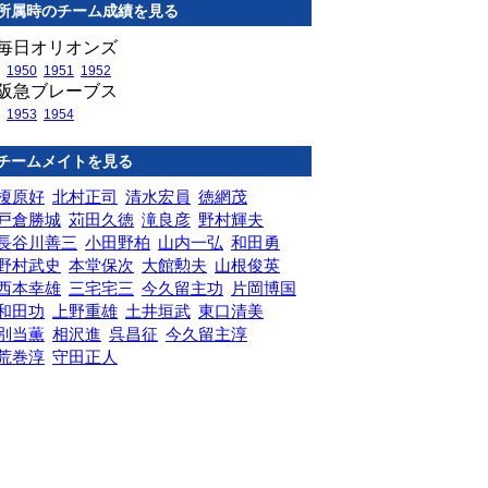
所属時のチーム成績を見る
毎日オリオンズ
1950
1951
1952
阪急ブレーブス
1953
1954
チームメイトを見る
榎原好
北村正司
清水宏員
徳網茂
戸倉勝城
苅田久徳
滝良彦
野村輝夫
長谷川善三
小田野柏
山内一弘
和田勇
野村武史
本堂保次
大館勲夫
山根俊英
西本幸雄
三宅宅三
今久留主功
片岡博国
和田功
上野重雄
土井垣武
東口清美
別当薫
相沢進
呉昌征
今久留主淳
荒巻淳
守田正人