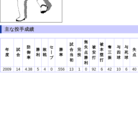
主な投手成績
無
試
被
防
セ
失
被
奪
与
与
年
試
勝
敗
勝
合
完
本
失
御
丨
点
安
三
四
死
度
合
利
戦
率
当
投
塁
点
率
ブ
勝
打
振
球
球
初
打
利
2009
14
4.38
5
4
0
.556
13
1
0
92
6
42
10
6
40