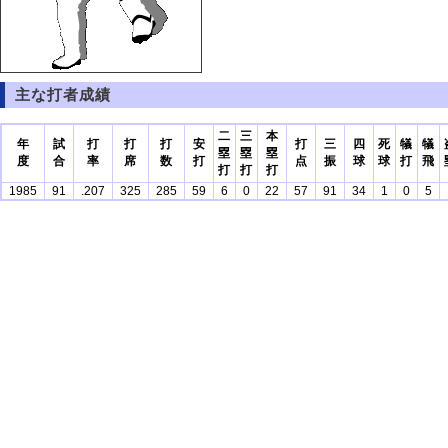
主な打者成績
二
三
本
年
試
打
打
打
安
打
三
四
死
犠
犠
塁
塁
塁
度
合
率
席
数
打
点
振
球
球
打
飛
打
打
打
1985
91
.207
325
285
59
6
0
22
57
91
34
1
0
5