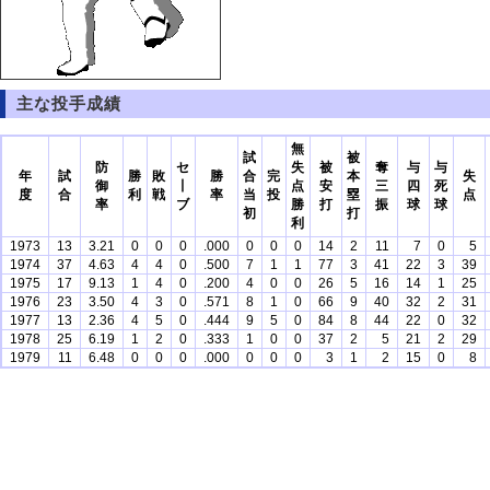
主な投手成績
無
試
被
防
セ
失
被
奪
与
与
年
試
勝
敗
勝
合
完
本
失
御
丨
点
安
三
四
死
度
合
利
戦
率
当
投
塁
点
率
ブ
勝
打
振
球
球
初
打
利
1973
13
3.21
0
0
0
.000
0
0
0
14
2
11
7
0
5
1974
37
4.63
4
4
0
.500
7
1
1
77
3
41
22
3
39
1975
17
9.13
1
4
0
.200
4
0
0
26
5
16
14
1
25
1976
23
3.50
4
3
0
.571
8
1
0
66
9
40
32
2
31
1977
13
2.36
4
5
0
.444
9
5
0
84
8
44
22
0
32
1978
25
6.19
1
2
0
.333
1
0
0
37
2
5
21
2
29
1979
11
6.48
0
0
0
.000
0
0
0
3
1
2
15
0
8