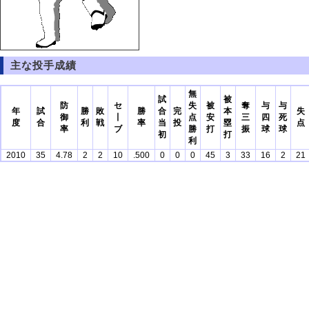
主な投手成績
無
試
被
防
セ
失
被
奪
与
与
年
試
勝
敗
勝
合
完
本
失
御
丨
点
安
三
四
死
度
合
利
戦
率
当
投
塁
点
率
ブ
勝
打
振
球
球
初
打
利
2010
35
4.78
2
2
10
.500
0
0
0
45
3
33
16
2
21