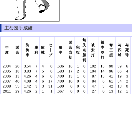
主な投手成績
無
試
被
防
セ
失
被
奪
与
与
年
試
勝
敗
勝
合
完
本
御
丨
点
安
三
四
死
度
合
利
戦
率
当
投
塁
率
ブ
勝
打
振
球
球
初
打
利
2004
20
3.54
7
4
0
.636
16
1
0
102
13
90
39
6
2005
18
3.83
7
5
0
.583
17
2
0
104
14
96
66
4
2006
13
4.26
4
6
0
.400
13
1
0
87
13
41
19
3
2007
40
4.08
4
6
17
.400
10
0
0
84
6
61
34
2
2008
55
1.42
3
3
31
.500
0
0
0
47
3
42
13
0
2011
29
4.26
2
1
1
.667
0
0
0
27
0
13
12
1