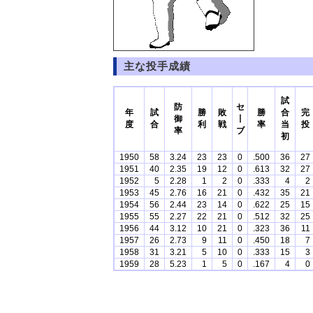
主な投手成績
試
防
セ
年
試
勝
敗
勝
合
完
御
丨
度
合
利
戦
率
当
投
率
ブ
初
1950
58
3.24
23
23
0
.500
36
27
1951
40
2.35
19
12
0
.613
32
27
1952
5
2.28
1
2
0
.333
4
2
1953
45
2.76
16
21
0
.432
35
21
1954
56
2.44
23
14
0
.622
25
15
1955
55
2.27
22
21
0
.512
32
25
1956
44
3.12
10
21
0
.323
36
11
1957
26
2.73
9
11
0
.450
18
7
1958
31
3.21
5
10
0
.333
15
3
1959
28
5.23
1
5
0
.167
4
0