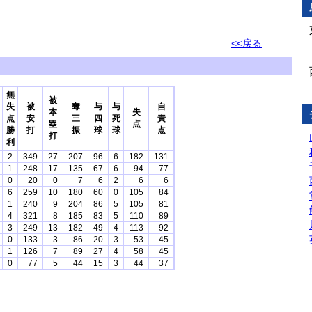
<<戻る
無
被
失
被
奪
与
与
自
本
失
点
安
三
四
死
責
塁
点
勝
打
振
球
球
点
打
利
2
349
27
207
96
6
182
131
1
248
17
135
67
6
94
77
0
20
0
7
6
2
6
6
6
259
10
180
60
0
105
84
1
240
9
204
86
5
105
81
4
321
8
185
83
5
110
89
3
249
13
182
49
4
113
92
0
133
3
86
20
3
53
45
1
126
7
89
27
4
58
45
0
77
5
44
15
3
44
37