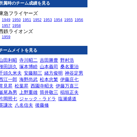
所属時のチーム成績を見る
東急フライヤーズ
1949
1950
1951
1952
1953
1954
1955
1956
1957
1958
西鉄ライオンズ
1959
チームメイトを見る
山田利昭
寺川昭二
吉田勝豊
野村浩
種田訓久
塚本博睦
山本義司
桑名重治
千頭久米夫
安藤順三
緒方俊明
神谷定男
西江一郎
海野尚武
松本忠繁
伊藤庄七
常見昇
松葉昇
西園寺昭夫
伊藤万喜三
飯尾為男
上野重雄
筒井敬三
稲垣正夫
片岡照七
ジャック・ラドラ
塩瀬盛道
英謙次
八名信夫
後藤修