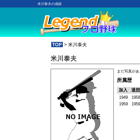
米川泰夫の成績
TOP
> 米川泰夫
米川泰夫
まだ写真があ
所属歴
加入
退団
1949
195
1959
195