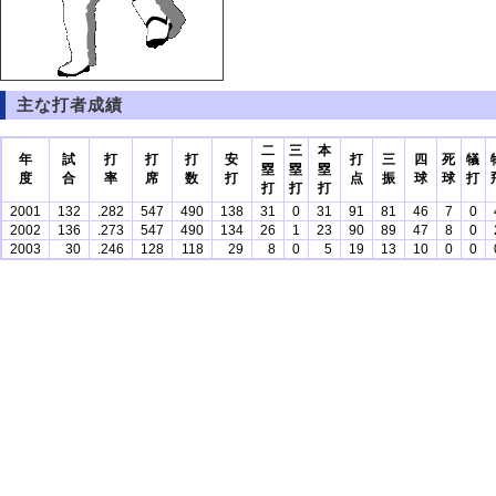
主な打者成績
二
三
本
年
試
打
打
打
安
打
三
四
死
犠
塁
塁
塁
度
合
率
席
数
打
点
振
球
球
打
打
打
打
2001
132
.282
547
490
138
31
0
31
91
81
46
7
0
2002
136
.273
547
490
134
26
1
23
90
89
47
8
0
2003
30
.246
128
118
29
8
0
5
19
13
10
0
0