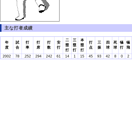
主な打者成績
二
三
本
年
試
打
打
打
安
打
三
四
死
犠
犠
塁
塁
塁
度
合
率
席
数
打
点
振
球
球
打
飛
打
打
打
2002
78
.252
294
242
61
14
1
15
45
93
42
8
0
2