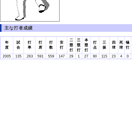
主な打者成績
二
三
本
年
試
打
打
打
安
打
三
四
死
犠
塁
塁
塁
度
合
率
席
数
打
点
振
球
球
打
打
打
打
2005
135
.263
591
559
147
29
1
27
90
115
23
4
0