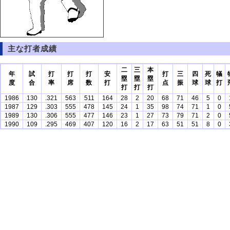
主な打者成績
二
三
本
年
試
打
打
打
安
打
三
四
死
犠
塁
塁
塁
度
合
率
席
数
打
点
振
球
球
打
打
打
打
1986
130
.321
563
511
164
28
2
20
68
71
46
5
0
1987
129
.303
555
478
145
24
1
35
98
74
71
1
0
1989
130
.306
555
477
146
23
1
27
73
79
71
2
0
1990
109
.295
469
407
120
16
2
17
63
51
51
8
0