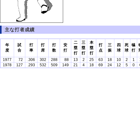
主な打者成績
二
三
本
年
試
打
打
打
安
打
三
四
死
犠
塁
塁
塁
度
合
率
席
数
打
点
振
球
球
打
打
打
打
1977
72
.306
302
288
88
13
2
25
63
18
10
2
1
1978
127
.293
532
509
149
21
4
18
69
24
12
5
0