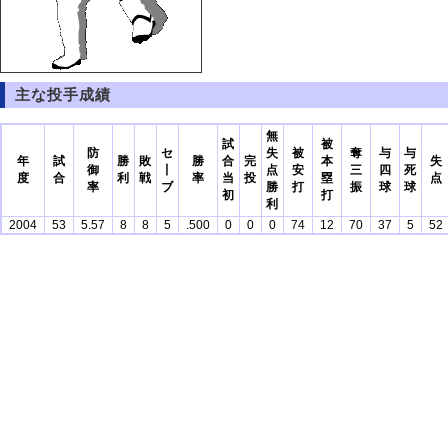
主な投手成績
無
試
被
防
セ
失
被
奪
与
与
年
試
勝
敗
勝
合
完
本
失
御
丨
点
安
三
四
死
度
合
利
戦
率
当
投
塁
点
率
ブ
勝
打
振
球
球
初
打
利
2004
53
5.57
8
8
5
.500
0
0
0
74
12
70
37
5
52