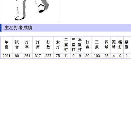
主な打者成績
二
三
本
年
試
打
打
打
安
打
三
四
死
犠
犠
塁
塁
塁
度
合
率
席
数
打
点
振
球
球
打
飛
打
打
打
2011
80
.261
317
287
75
11
0
9
30
103
25
4
0
1