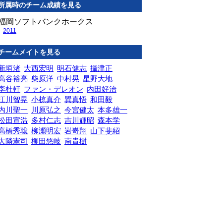
所属時のチーム成績を見る
福岡ソフトバンクホークス
2011
チームメイトを見る
新垣渚
大西宏明
明石健志
攝津正
高谷裕亮
柴原洋
中村晃
星野大地
李杜軒
ファン・デレオン
内田好治
江川智晃
小椋真介
巽真悟
和田毅
内川聖一
川原弘之
今宮健太
本多雄一
松田宣浩
多村仁志
吉川輝昭
森本学
高橋秀聡
柳瀬明宏
岩嵜翔
山下斐紹
大隣憲司
柳田悠岐
南貴樹