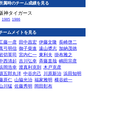
所属時のチーム成績を見る
阪神タイガース
1985
1986
チームメイトを見る
工藤一彦
田中昌宏
伊藤文隆
長崎啓二
真弓明信
御子柴進
遠山奬志
加納茂徳
岩切英司
宮内仁一
東利夫
掛布雅之
中西清起
吉川弘幸
斉藤直哉
嶋田宗彦
浜岡浩幸
渡真利克則
木戸克彦
源五郎丸洋
中谷忠己
川原新治
浜田知明
藤原仁
山脇光治
福家雅明
横谷総一
山川猛
佐藤秀明
岡田彰布