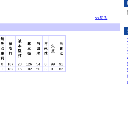
<<戻る
無
被
失
被
奪
与
与
自
本
失
点
安
三
四
死
責
塁
点
勝
打
振
球
球
点
打
利
0
187
23
126
54
0
99
91
1
182
16
102
50
3
91
82