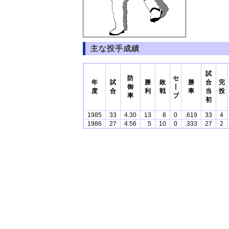
主な投手成績
試
防
セ
年
試
勝
敗
勝
合
完
御
丨
度
合
利
戦
率
当
投
率
ブ
初
1985
33
4.30
13
8
0
.619
33
4
1986
27
4.56
5
10
0
.333
27
2