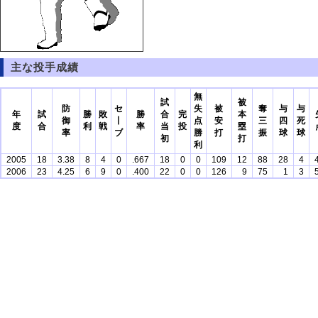
主な投手成績
無
試
被
防
セ
失
被
奪
与
与
年
試
勝
敗
勝
合
完
本
御
丨
点
安
三
四
死
度
合
利
戦
率
当
投
塁
率
ブ
勝
打
振
球
球
初
打
利
2005
18
3.38
8
4
0
.667
18
0
0
109
12
88
28
4
2006
23
4.25
6
9
0
.400
22
0
0
126
9
75
1
3