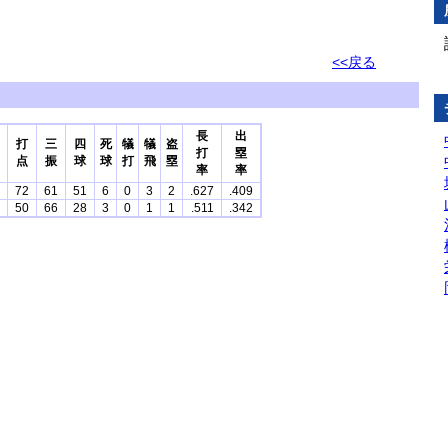
<<戻る
長
出
打
三
四
死
犠
犠
盗
打
塁
点
振
球
球
打
飛
塁
率
率
72
61
51
6
0
3
2
.627
.409
50
66
28
3
0
1
1
.511
.342