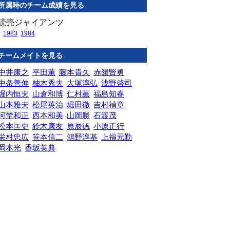
所属時のチーム成績を見る
読売ジャイアンツ
1983
1984
チームメイトを見る
中井康之
平田薫
藤本貴久
赤嶺賢勇
中条善伸
柚木秀夫
大塚淳弘
浅野啓司
堀内恒夫
山倉和博
仁村薫
福島知春
山本雅夫
松尾英治
堀田徹
吉村禎章
河埜和正
西本和美
山岡勝
石渡茂
松本匡史
鈴木康友
原辰徳
小原正行
栄村忠広
笹本信二
鴻野淳基
上福元勤
岡本光
香坂英典