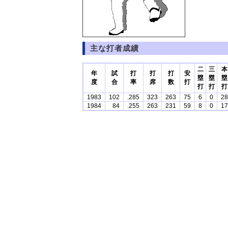
主な打者成績
二
三
本
年
試
打
打
打
安
塁
塁
塁
度
合
率
席
数
打
打
打
打
1983
102
.285
323
263
75
6
0
28
1984
84
.255
263
231
59
8
0
17