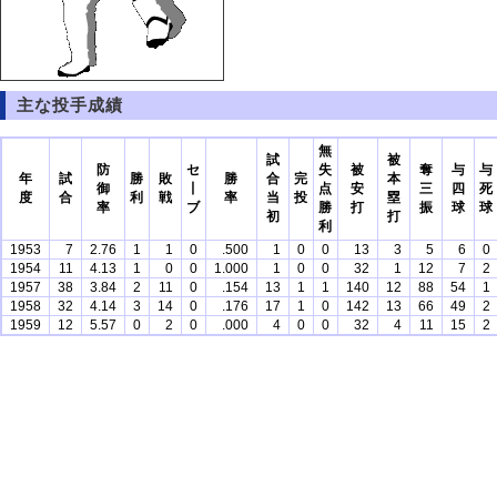
主な投手成績
無
試
被
防
セ
失
被
奪
与
与
年
試
勝
敗
勝
合
完
本
御
丨
点
安
三
四
死
度
合
利
戦
率
当
投
塁
率
ブ
勝
打
振
球
球
初
打
利
1953
7
2.76
1
1
0
.500
1
0
0
13
3
5
6
0
1954
11
4.13
1
0
0
1.000
1
0
0
32
1
12
7
2
1957
38
3.84
2
11
0
.154
13
1
1
140
12
88
54
1
1958
32
4.14
3
14
0
.176
17
1
0
142
13
66
49
2
1959
12
5.57
0
2
0
.000
4
0
0
32
4
11
15
2