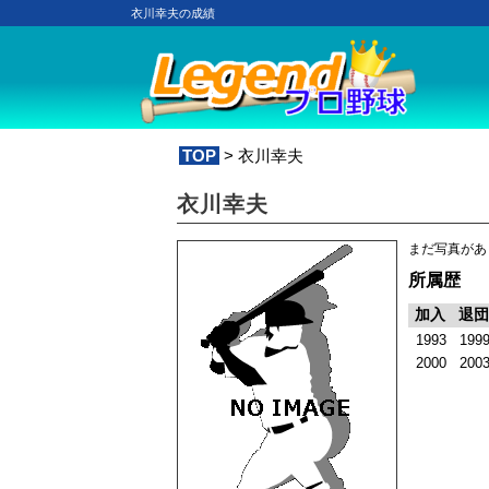
衣川幸夫の成績
TOP
> 衣川幸夫
衣川幸夫
まだ写真があ
所属歴
加入
退団
1993
199
2000
200