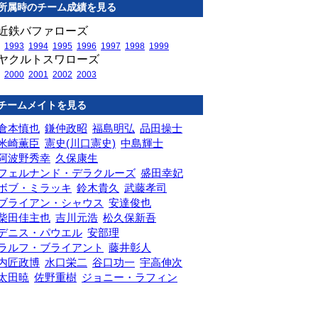
所属時のチーム成績を見る
近鉄バファローズ
1993
1994
1995
1996
1997
1998
1999
ヤクルトスワローズ
2000
2001
2002
2003
チームメイトを見る
倉本慎也
鎌仲政昭
福島明弘
品田操士
米崎薫臣
憲史(川口憲史)
中島輝士
阿波野秀幸
久保康生
フェルナンド・デラクルーズ
盛田幸妃
ボブ・ミラッキ
鈴木貴久
武藤孝司
ブライアン・シャウス
安達俊也
柴田佳主也
吉川元浩
松久保新吾
デニス・パウエル
安部理
ラルフ・ブライアント
藤井彰人
内匠政博
水口栄二
谷口功一
宇高伸次
太田暁
佐野重樹
ジョニー・ラフィン