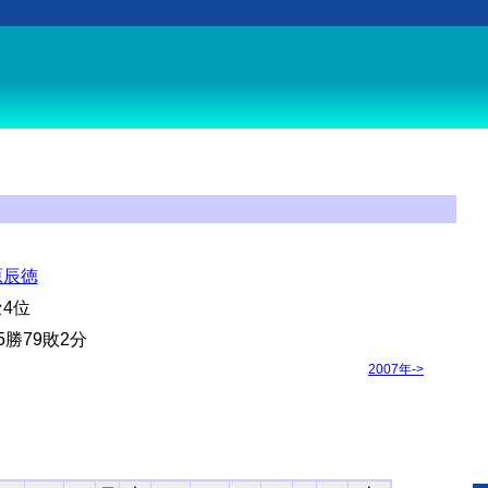
原辰徳
セ4位
5勝79敗2分
2007年->