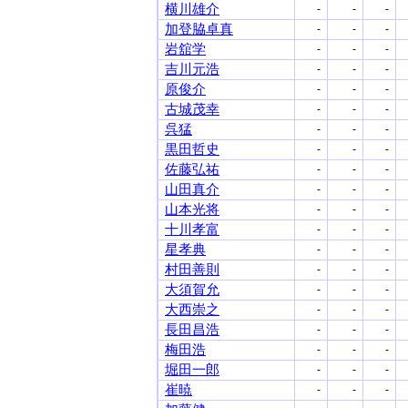
横川雄介
-
-
-
加登脇卓真
-
-
-
岩舘学
-
-
-
吉川元浩
-
-
-
原俊介
-
-
-
古城茂幸
-
-
-
呉猛
-
-
-
黒田哲史
-
-
-
佐藤弘祐
-
-
-
山田真介
-
-
-
山本光将
-
-
-
十川孝富
-
-
-
星孝典
-
-
-
村田善則
-
-
-
大須賀允
-
-
-
大西崇之
-
-
-
長田昌浩
-
-
-
梅田浩
-
-
-
堀田一郎
-
-
-
崔暁
-
-
-