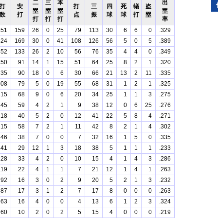
二
三
本
出
打
安
打
三
四
死
犠
盗
塁
塁
塁
塁
数
打
点
振
球
球
打
塁
打
打
打
率
551
159
26
0
25
79
113
30
6
6
0
.329
524
169
30
0
41
108
126
56
5
0
5
.389
452
133
26
2
10
56
76
35
4
4
0
.349
350
91
14
1
15
51
64
25
8
2
1
.320
335
90
18
0
6
30
66
21
13
2
11
.335
308
79
5
0
19
55
68
31
1
2
1
.325
315
68
9
0
6
20
34
25
1
1
3
.275
245
59
4
2
1
9
38
12
0
6
25
.276
218
40
5
2
0
12
41
22
5
8
4
.271
215
58
7
2
1
11
42
8
2
1
4
.302
146
38
7
0
0
7
32
16
1
5
0
.335
141
29
12
1
3
18
38
5
1
1
1
.233
128
33
4
2
0
10
15
4
1
4
3
.286
119
22
4
1
1
7
21
12
1
4
1
.263
92
16
3
0
2
9
20
5
2
1
3
.232
87
17
3
1
2
7
17
8
0
0
0
.263
63
16
4
0
0
4
13
6
1
2
3
.324
60
10
2
0
2
5
15
4
0
0
0
.219