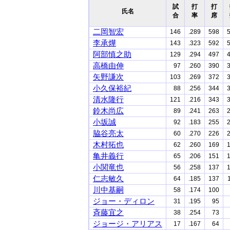
試
打
打
氏名
合
率
席
二岡智宏
146
.289
598
李承燁
143
.323
592
阿部慎之助
129
.294
497
高橋由伸
97
.260
390
矢野謙次
103
.269
372
小久保裕紀
88
.256
344
清水隆行
121
.216
343
鈴木尚広
89
.241
263
小坂誠
92
.183
255
脇谷亮太
60
.270
226
木村拓也
62
.260
169
亀井義行
65
.206
151
小関竜也
56
.258
137
仁志敏久
64
.185
137
川中基嗣
58
.174
100
ジョー・ディロン
31
.195
95
斉藤宜之
38
.254
73
ジョージ・アリアス
17
.167
64