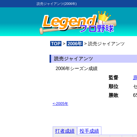
読売ジャイアンツ(2006年)
TOP
>
2006年
> 読売ジャイアンツ
読売ジャイアンツ
2006年シーズン成績
監督
順位
勝敗
6
<-2005年
打者成績
投手成績