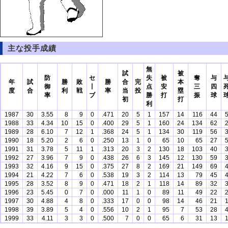
主な投手成績
無
試
被
防
セ
失
被
奪
与
年
試
勝
敗
勝
合
完
本
御
丨
点
安
三
四
度
合
利
戦
率
当
投
塁
率
ブ
勝
打
振
球
初
打
利
1987
30
3.55
8
9
0
.471
20
5
1
157
14
116
44
1988
33
4.34
10
15
0
.400
29
5
1
160
24
134
62
1989
28
6.10
7
12
1
.368
24
5
1
134
30
119
56
1990
18
5.20
2
6
0
.250
13
1
0
65
10
65
27
1991
31
3.78
5
11
1
.313
20
3
2
130
18
103
40
1992
27
3.96
7
9
0
.438
26
6
3
145
12
130
59
1993
32
4.16
9
15
0
.375
27
8
2
169
21
149
69
1994
21
4.22
7
6
0
.538
19
3
2
114
13
79
45
1995
28
3.52
8
9
0
.471
18
2
1
118
14
89
32
1996
23
5.45
0
7
0
.000
11
1
0
89
11
49
22
1997
30
4.88
4
8
0
.333
17
0
0
98
14
46
21
1998
39
3.89
5
4
0
.556
10
2
1
95
7
53
28
1999
33
4.11
3
3
0
.500
7
0
0
65
6
31
13