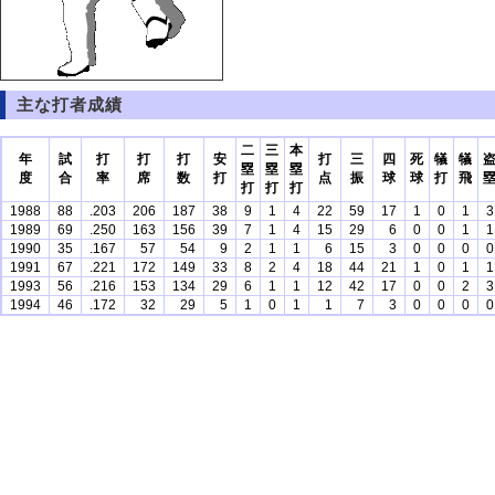
主な打者成績
二
三
本
年
試
打
打
打
安
打
三
四
死
犠
犠
塁
塁
塁
度
合
率
席
数
打
点
振
球
球
打
飛
打
打
打
1988
88
.203
206
187
38
9
1
4
22
59
17
1
0
1
3
1989
69
.250
163
156
39
7
1
4
15
29
6
0
0
1
1
1990
35
.167
57
54
9
2
1
1
6
15
3
0
0
0
0
1991
67
.221
172
149
33
8
2
4
18
44
21
1
0
1
1
1993
56
.216
153
134
29
6
1
1
12
42
17
0
0
2
3
1994
46
.172
32
29
5
1
0
1
1
7
3
0
0
0
0