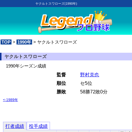
ヤクルトスワローズ(1990年)
TOP
>
1990年
> ヤクルトスワローズ
ヤクルトスワローズ
1990年シーズン成績
監督
野村克也
順位
セ5位
勝敗
58勝72敗0分
<-1989年
打者成績
投手成績