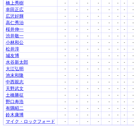
橋上秀樹
-
-
-
-
-
-
-
-
幸田正広
-
-
-
-
-
-
-
-
広沢好輝
-
-
-
-
-
-
-
-
高仁秀治
-
-
-
-
-
-
-
-
桜井伸一
-
-
-
-
-
-
-
-
渋井敬一
-
-
-
-
-
-
-
-
小林和公
-
-
-
-
-
-
-
-
松井淳
-
-
-
-
-
-
-
-
城友博
-
-
-
-
-
-
-
-
水谷新太郎
-
-
-
-
-
-
-
-
大江弘明
-
-
-
-
-
-
-
-
池末和隆
-
-
-
-
-
-
-
-
中西親志
-
-
-
-
-
-
-
-
天野武文
-
-
-
-
-
-
-
-
土橋勝征
-
-
-
-
-
-
-
-
野口寿浩
-
-
-
-
-
-
-
-
有隅昭二
-
-
-
-
-
-
-
-
鈴木康博
-
-
-
-
-
-
-
-
マイク・ロックフォード
-
-
-
-
-
-
-
-