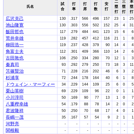
二
三
本
試
打
打
打
安
氏名
塁
塁
塁
合
率
席
数
打
打
打
打
広沢克己
130
.317
566
496
157
23
1
25
池山隆寛
130
.303
556
502
152
25
4
31
飯田哲也
117
.279
484
441
123
15
6
6
荒井幸雄
119
.282
457
412
116
21
1
8
柳田浩一
119
.237
428
379
90
14
4
4
角富士夫
112
.301
409
366
110
14
2
6
古田敦也
106
.250
334
280
70
12
1
3
秦真司
93
.292
279
250
73
18
3
11
笘篠賢治
71
.228
216
202
46
6
3
2
杉浦享
72
.244
178
164
40
6
1
8
ドウェイン・マーフィー
34
.229
144
109
25
6
0
5
栗山英樹
69
.229
109
96
22
0
1
1
小川淳司
50
.169
90
77
13
1
0
7
八重樫幸雄
54
.179
88
78
14
2
0
2
君波隆祥
50
.250
70
68
17
4
0
1
長嶋一茂
35
.167
57
54
9
2
1
1
河野亮
-
-
-
-
-
-
-
-
関根毅
-
-
-
-
-
-
-
-