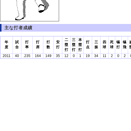
主な打者成績
二
三
本
年
試
打
打
打
安
打
三
四
死
犠
犠
塁
塁
塁
度
合
率
席
数
打
点
振
球
球
打
飛
打
打
打
2011
40
.235
164
149
35
12
0
1
19
34
11
2
0
2