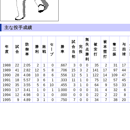
主な投手成績
無
試
被
防
セ
失
被
奪
与
年
試
勝
敗
勝
合
完
本
御
丨
点
安
三
四
度
合
利
戦
率
当
投
塁
率
ブ
勝
打
振
球
初
打
利
1988
22
2.05
2
1
0
.667
3
0
0
35
2
31
17
1989
41
2.82
12
5
8
.706
15
3
2
141
17
97
44
1990
28
4.08
10
8
6
.556
12
5
1
122
14
109
47
1991
18
5.57
3
6
1
.333
11
1
0
75
12
57
45
1992
35
3.55
5
6
10
.455
3
1
0
64
9
53
33
1993
17
3.41
1
0
1
1.000
0
0
0
31
4
32
6
1994
12
4.98
0
1
0
.000
0
0
0
22
2
22
8
1995
9
4.89
3
1
0
.750
7
0
0
34
7
38
20