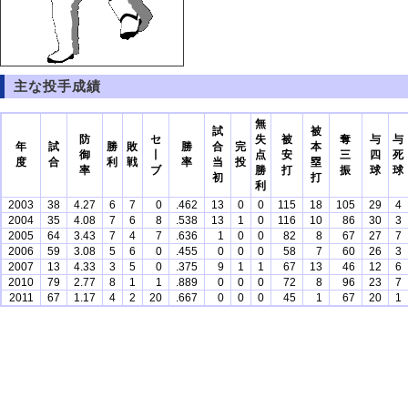
主な投手成績
無
試
被
防
セ
失
被
奪
与
与
年
試
勝
敗
勝
合
完
本
御
丨
点
安
三
四
死
度
合
利
戦
率
当
投
塁
率
ブ
勝
打
振
球
球
初
打
利
2003
38
4.27
6
7
0
.462
13
0
0
115
18
105
29
4
2004
35
4.08
7
6
8
.538
13
1
0
116
10
86
30
3
2005
64
3.43
7
4
7
.636
1
0
0
82
8
67
27
7
2006
59
3.08
5
6
0
.455
0
0
0
58
7
60
26
3
2007
13
4.33
3
5
0
.375
9
1
1
67
13
46
12
6
2010
79
2.77
8
1
1
.889
0
0
0
72
8
96
23
7
2011
67
1.17
4
2
20
.667
0
0
0
45
1
67
20
1