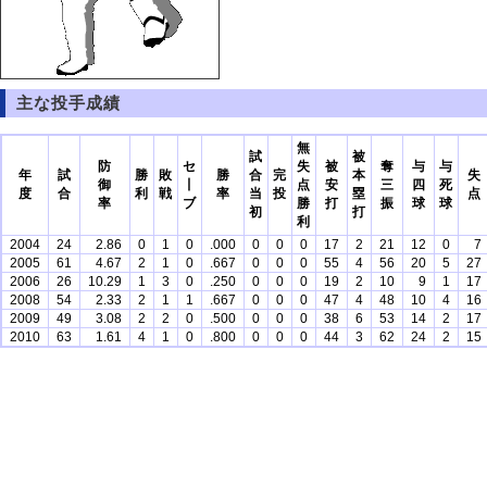
主な投手成績
無
試
被
防
セ
失
被
奪
与
与
年
試
勝
敗
勝
合
完
本
失
御
丨
点
安
三
四
死
度
合
利
戦
率
当
投
塁
点
率
ブ
勝
打
振
球
球
初
打
利
2004
24
2.86
0
1
0
.000
0
0
0
17
2
21
12
0
7
2005
61
4.67
2
1
0
.667
0
0
0
55
4
56
20
5
27
2006
26
10.29
1
3
0
.250
0
0
0
19
2
10
9
1
17
2008
54
2.33
2
1
1
.667
0
0
0
47
4
48
10
4
16
2009
49
3.08
2
2
0
.500
0
0
0
38
6
53
14
2
17
2010
63
1.61
4
1
0
.800
0
0
0
44
3
62
24
2
15