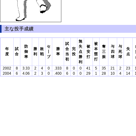
主な投手成績
無
試
被
防
セ
失
被
奪
与
与
年
試
勝
敗
勝
合
完
本
失
御
丨
点
安
三
四
死
度
合
利
戦
率
当
投
塁
点
率
ブ
勝
打
振
球
球
初
打
利
2002
8
3.33
2
4
0
.333
8
0
0
41
5
35
21
2
23
2004
6
4.06
2
3
0
.400
6
0
0
29
1
28
10
4
14