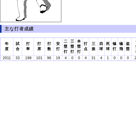
主な打者成績
二
三
本
年
試
打
打
打
安
打
三
四
死
犠
犠
盗
塁
塁
塁
度
合
率
席
数
打
点
振
球
球
打
飛
塁
打
打
打
2011
33
.198
101
96
19
4
0
0
4
31
4
1
0
0
0
.