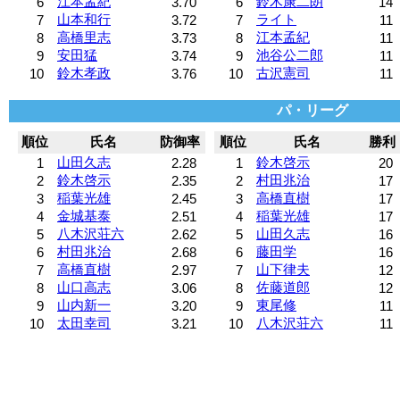
江本孟紀
鈴木康二朗
6
3.70
6
14
山本和行
ライト
7
3.72
7
11
高橋里志
江本孟紀
8
3.73
8
11
安田猛
池谷公二郎
9
3.74
9
11
鈴木孝政
古沢憲司
10
3.76
10
11
パ・リーグ
順位
氏名
防御率
順位
氏名
勝利
山田久志
鈴木啓示
1
2.28
1
20
鈴木啓示
村田兆治
2
2.35
2
17
稲葉光雄
高橋直樹
3
2.45
3
17
金城基泰
稲葉光雄
4
2.51
4
17
八木沢荘六
山田久志
5
2.62
5
16
村田兆治
藤田学
6
2.68
6
16
高橋直樹
山下律夫
7
2.97
7
12
山口高志
佐藤道郎
8
3.06
8
12
山内新一
東尾修
9
3.20
9
11
太田幸司
八木沢荘六
10
3.21
10
11