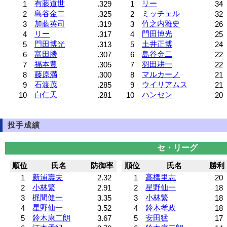
有藤道世
リー
1
.329
1
34
島谷金二
ミッチェル
2
.325
2
32
加藤英司
竹之内雅史
3
.319
3
26
リー
門田博光
4
.317
4
25
門田博光
土井正博
5
.313
5
24
富田勝
島谷金二
6
.307
6
22
福本豊
羽田耕一
7
.305
7
22
藤原満
マルカーノ
8
.300
8
21
石渡茂
ウイリアムス
9
.285
9
21
白仁天
ハンセン
10
.281
10
20
投手成績
セ・リーグ
順位
氏名
防御率
順位
氏名
勝利
新浦壽夫
高橋里志
1
2.32
1
20
小林繁
星野仙一
2
2.91
2
18
梶間健一
小林繁
3
3.35
3
18
星野仙一
鈴木孝政
4
3.52
4
18
鈴木康二朗
安田猛
5
3.67
5
17