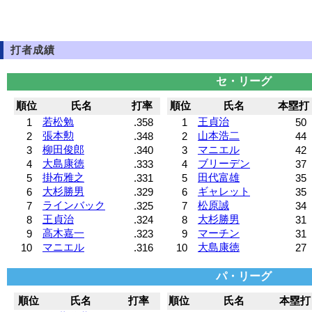
打者成績
セ・リーグ
順位
氏名
打率
順位
氏名
本塁打
若松勉
王貞治
1
.358
1
50
張本勲
山本浩二
2
.348
2
44
柳田俊郎
マニエル
3
.340
3
42
大島康徳
ブリーデン
4
.333
4
37
掛布雅之
田代富雄
5
.331
5
35
大杉勝男
ギャレット
6
.329
6
35
ラインバック
松原誠
7
.325
7
34
王貞治
大杉勝男
8
.324
8
31
高木嘉一
マーチン
9
.323
9
31
マニエル
大島康徳
10
.316
10
27
パ・リーグ
順位
氏名
打率
順位
氏名
本塁打